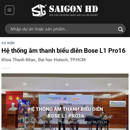
Bỏ
qua
nội
dung
SỰ KIỆN
Hệ thống âm thanh biểu diễn Bose L1 Pro16
Khoa Thanh Nhạc, Đại học Hutech, TP.HCM
HỆ THỐNG ÂM THANH BIỂU DIỄN
BOSE L1 PRO16
Kỳ thi Học kỳ II, khoa Thanh Nhạc, Đại học HUTECH