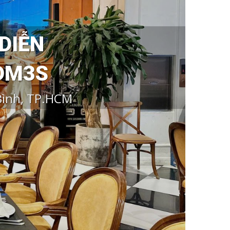
DIỄN
 DM3S
Bình, TP.HCM