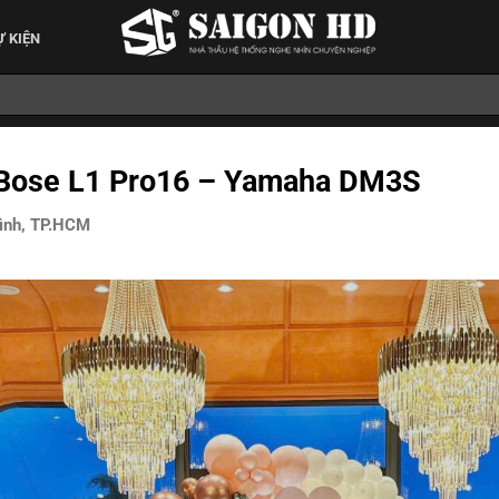
Ự KIỆN
n Bose L1 Pro16 – Yamaha DM3S
ình, TP.HCM