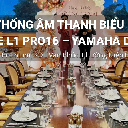
THỐNG ÂM THANH BIỂU 
E L1 PRO16 – YAMAHA
 Premium, KĐT Vạn Phúc, Phường Hiệp 