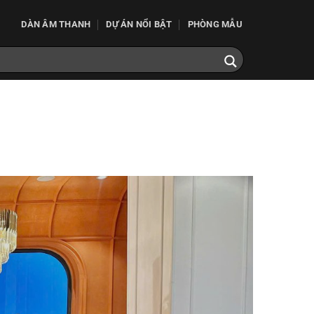
DÀN ÂM THANH
DỰ ÁN NỔI BẬT
PHÒNG MẪU