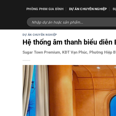
Bỏ
qua
PHÒNG PHIM GIA ĐÌNH
DỰ ÁN CHUYÊN NGHIỆP
S
nội
dung
DỰ ÁN CHUYÊN NGHIỆP
Hệ thống âm thanh biểu diễ
Sugar Town Premium, KĐT Vạn Phúc, Phường Hiệp B