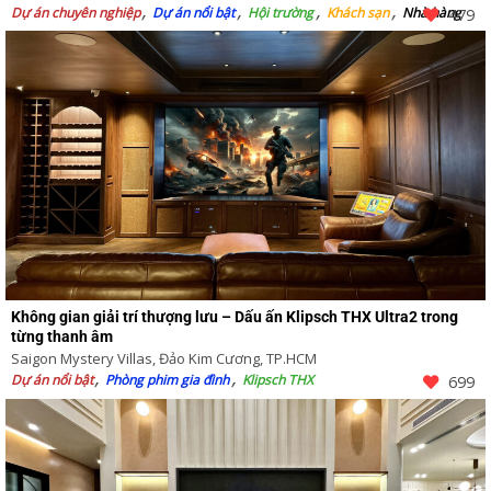
Dự án chuyên nghiệp
Dự án nổi bật
Hội trường
Khách sạn
Nhà hàng
479
Không gian giải trí thượng lưu – Dấu ấn Klipsch THX Ultra2 trong
từng thanh âm
Saigon Mystery Villas, Đảo Kim Cương, TP.HCM
Dự án nổi bật
Phòng phim gia đình
Klipsch THX
699