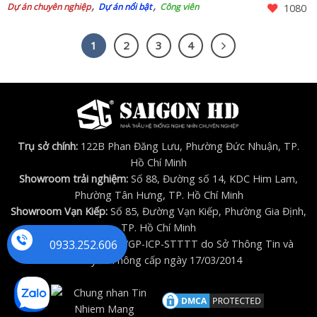
Dự án chuyên nghiệp
Dự án nổi bật
Công viên
1080
1
2
3
4
Trụ sở chính:
122B Phan Đăng Lưu, Phường Đức Nhuận, TP.
Hồ Chí Minh
Showroom trải nghiệm:
Số 88, Đường số 14, KDC Him Lam,
Phường Tân Hưng, TP. Hồ Chí Minh
Showroom Vạn Kiếp:
Số 85, Đường Vạn Kiếp, Phường Gia Định,
TP. Hồ Chí Minh
0933.252.606
Giấy phép (ICP)
số 17/GP-ICP-STTTT do Sở Thông Tin và
Truyền Thông cấp ngày 17/03/2014