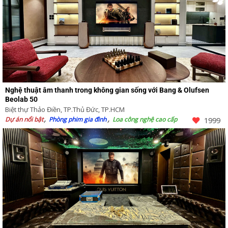
Nghệ thuật âm thanh trong không gian sống với Bang & Olufsen
Beolab 50
Biệt thự Thảo Điền, TP.Thủ Đức, TP.HCM
Dự án nổi bật
Phòng phim gia đình
Loa công nghệ cao cấp
1999