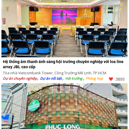
Hệ thống âm thanh ánh sáng hội trường chuyên nghiệp với loa line
array JBL cao cấp
Tòa nhà Vietcombank Tower, Công Trường Mê Linh, TP.HCM
Dự án chuyên nghiệp
Dự án nổi bật
Hội trường
Phòng họp
3893