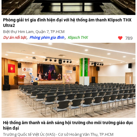
Phòng giải trí gia đình hiện đại với hệ thống âm thanh Klipsch THX
Ultra2
Biệt thự Him Lam, Quận 7, TP.HCM
Dự án nổi bật
Phòng phim gia đình
Klipsch THX
789
Hệ thống âm thanh và ánh sáng hội trường cho môi trường giáo dục
hiện đại
Trường Quốc tế Việt Úc (VAS) - Cơ sở Hoàng Văn Thụ, TP.HCM