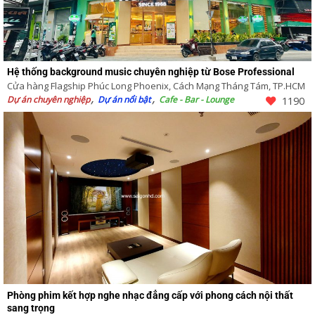
Hệ thống background music chuyên nghiệp từ Bose Professional
Cửa hàng Flagship Phúc Long Phoenix, Cách Mạng Tháng Tám, TP.HCM
Dự án chuyên nghiệp
Dự án nổi bật
Cafe - Bar - Lounge
1190
Phòng phim kết hợp nghe nhạc đẳng cấp với phong cách nội thất
sang trọng