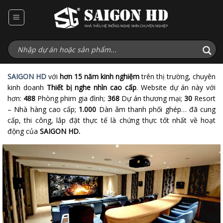
Bỏ
qua
nội
dung
SAIGON HD
với
hơn 15 năm kinh nghiệm
trên thị trường, chuyên
kinh doanh
Thiết bị nghe nhìn cao cấp
. Website dự án này với
hơn:
488
Phòng phim gia đình;
368
Dự án thương mại;
30
Resort
– Nhà hàng cao cấp;
1.000
Dàn âm thanh phối ghép… đã cung
cấp, thi công, lắp đặt thực tế là chứng thực tốt nhất về hoạt
động của
SAIGON HD.