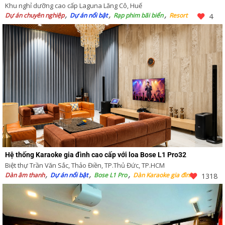
Khu nghỉ dưỡng cao cấp Laguna Lăng Cô, Huế
Dự án chuyên nghiệp
Dự án nổi bật
Rạp phim bãi biển
Resort
4
Hệ thống Karaoke gia đình cao cấp với loa Bose L1 Pro32
Biệt thự Trần Văn Sắc, Thảo Điền, TP.Thủ Đức, TP.HCM
Dàn âm thanh
Dự án nổi bật
Bose L1 Pro
Dàn Karaoke gia đình
1318