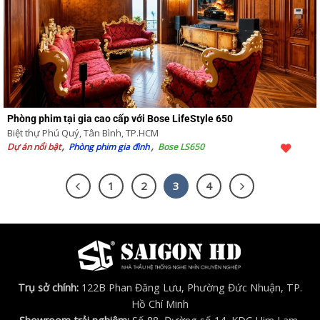
Phòng phim tại gia cao cấp với Bose LifeStyle 650
Biệt thự Phú Quý, Tân Bình, TP.HCM
Dự án nổi bật
Phòng phim gia đình
Bose LS650
1
2
3
4
Trụ sở chính:
122B Phan Đăng Lưu, Phường Đức Nhuận, TP.
Hồ Chí Minh