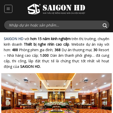
Bỏ
qua
nội
dung
SAIGON HD
với
hơn 15 năm kinh nghiệm
trên thị trường, chuyên
kinh doanh
Thiết bị nghe nhìn cao cấp
. Website dự án này với
hơn:
488
Phòng phim gia đình;
368
Dự án thương mại;
30
Resort
– Nhà hàng cao cấp;
1.000
Dàn âm thanh phối ghép… đã cung
cấp, thi công, lắp đặt thực tế là chứng thực tốt nhất về hoạt
động của
SAIGON HD.