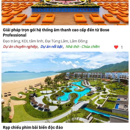
Giải pháp trọn gói hệ thống âm thanh cao cấp đến từ Bose
Professional
Đạo tràng, KDL tâm linh, Đại Tùng Lâm, Lâm Đồng
Dự án chuyên nghiệp
Dự án nổi bật
Nhà thờ - Chùa chiền
1
Rạp chiếu phim bãi biển độc đáo