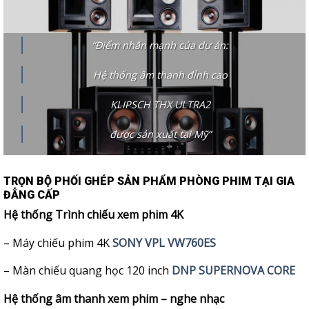
“Điểm nhấn mạnh của dự án:
Hệ thống âm thanh đỉnh cao
KLIPSCH THX ULTRA2
được sản xuất tại Mỹ”
TRỌN BỘ PHỐI GHÉP SẢN PHẨM PHÒNG PHIM TẠI GIA
ĐẲNG CẤP
Hệ thống Trình chiếu xem phim 4K
– Máy chiếu phim 4K
SONY VPL VW760ES
– Màn chiếu quang học 120 inch
DNP SUPERNOVA CORE
Hệ thống âm thanh xem phim – nghe nhạc