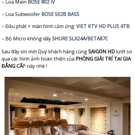
– Loa Main
BOSE 802 IV
– Loa Subwoofer
BOSE 502B BASS
– Đầu phát + màn hình cảm ứng:
VIET KTV HD PLUS 4TB
– Bộ Micro không dây
SHURE SLX24A/BETA87C
Sau đây xin mời Quý khách hàng cùng
SAIGON HD
lướt sơ
qua các hình ảnh hoàn thiện của
PHÒNG GIẢI TRÍ TẠI GIA
ĐẲNG CẤ
P này nhé !