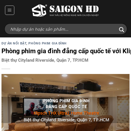
Bỏ
qua
nội
dung
DỰ ÁN NỔI BẬT
,
PHÒNG PHIM GIA ĐÌNH
Phòng phim gia đình đẳng cấp quốc tế với Kli
Biệt thự Cityland Riverside, Quận 7, TP.HCM
PHÒNG PHIM GIA ĐÌNH
ĐẲNG CẤP QUỐC TẾ
Klipsch THX Ultra2 Home Theatre
Biệt thự Cityland Riverside, Quận 7, TP.HCM