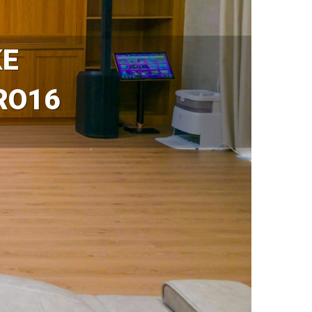
KE
RO16