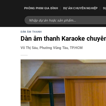
Bỏ
qua
PHÒNG PHIM GIA ĐÌNH
DỰ ÁN CHUYÊN NGHIỆP
S
nội
dung
DÀN ÂM THANH
Dàn âm thanh Karaoke chuyên
Võ Thị Sáu, Phường Vũng Tàu, TP.HCM