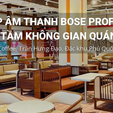
P ÂM THANH BOSE PRO
TẦM KHÔNG GIAN QUÁ
offee, Trần Hưng Đạo, Đặc khu Phú Quố