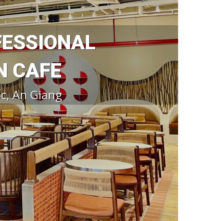
FESSIONAL
N CAFE
c, An Giang