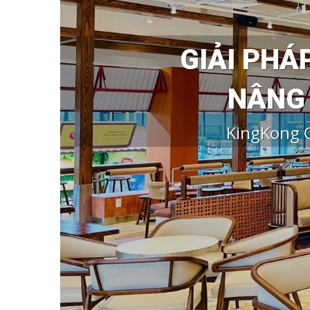
GIẢI PHÁ
NÂNG 
KingKong C