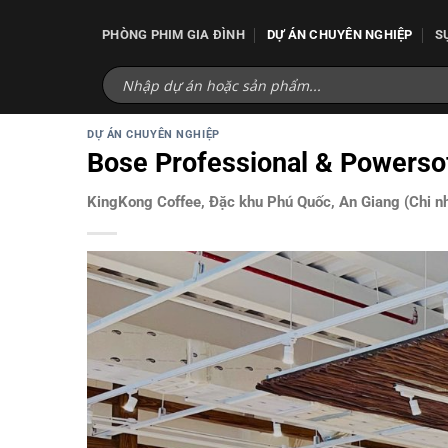
Bỏ
qua
PHÒNG PHIM GIA ĐÌNH
DỰ ÁN CHUYÊN NGHIỆP
S
nội
dung
DỰ ÁN CHUYÊN NGHIỆP
Bose Professional & Powersof
KingKong Coffee, Đặc khu Phú Quốc, An Giang (Chi n