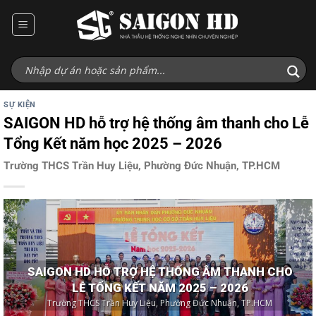
Bỏ
qua
nội
dung
SỰ KIỆN
SAIGON HD hỗ trợ hệ thống âm thanh cho Lễ
Tổng Kết năm học 2025 – 2026
Trường THCS Trần Huy Liệu, Phường Đức Nhuận, TP.HCM
SAIGON HD HỖ TRỢ HỆ THỐNG ÂM THANH CHO
LỄ TỔNG KẾT NĂM 2025 – 2026
Trường THCS Trần Huy Liệu, Phường Đức Nhuận, TP.HCM