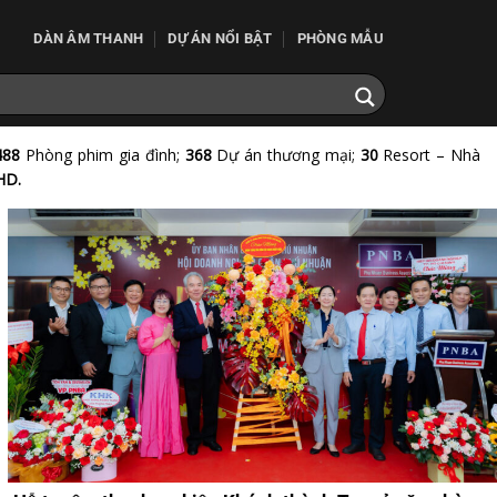
DÀN ÂM THANH
DỰ ÁN NỔI BẬT
PHÒNG MẪU
488
Phòng phim gia đình;
368
Dự án thương mại;
30
Resort – Nhà
HD.