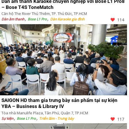
Dàn âm thanh Karaoke chuyên nghiệp với Bose L1 Pro8
– Bose T4S ToneMatch
Căn hộ The River Thủ Thiêm, TP. Thủ Đức, TP.HCM
Dàn âm thanh
Bose L1 Pro
Dàn Karaoke gia đình
114
SAIGON HD tham gia trưng bày sản phẩm tại sự kiện
YBA – Business & Library IV
Tòa nhà Manulife Plaza, Tân Phú, Quận 7, TP.HCM
Sự kiện
Bose L1 Pro
Triển lãm - Trưng bày
117