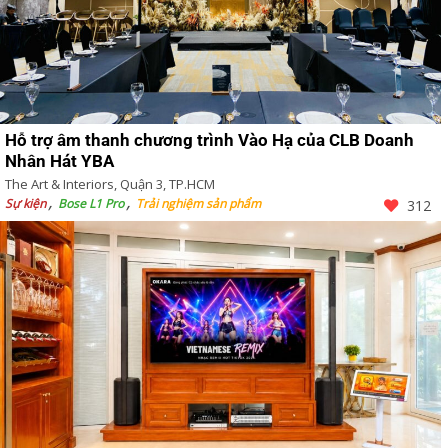
Hỗ trợ âm thanh chương trình Vào Hạ của CLB Doanh
Nhân Hát YBA
The Art & Interiors, Quận 3, TP.HCM
Sự kiện
Bose L1 Pro
Trải nghiệm sản phẩm
312