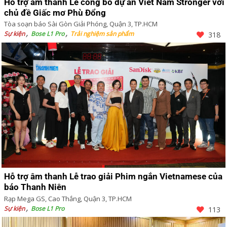
Hỗ trợ âm thanh Lễ công bố dự án Viet Nam Stronger với
chủ đề Giấc mơ Phù Đổng
Tòa soạn báo Sài Gòn Giải Phóng, Quận 3, TP.HCM
Sự kiện
Bose L1 Pro
Trải nghiệm sản phẩm
318
Hỗ trợ âm thanh Lễ trao giải Phim ngắn Vietnamese của
báo Thanh Niên
Rạp Mega GS, Cao Thắng, Quận 3, TP.HCM
Sự kiện
Bose L1 Pro
113