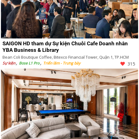
SAIGON HD tham dự Sự kiện Chuỗi Cafe Doanh nhân
YBA Business & Library
Bean Coli Boutique Coffee, Bitexco Financial Tower, Quận 1, TP.HCM
Sự kiện
Bose L1 Pro
Triển lãm - Trưng bày
315