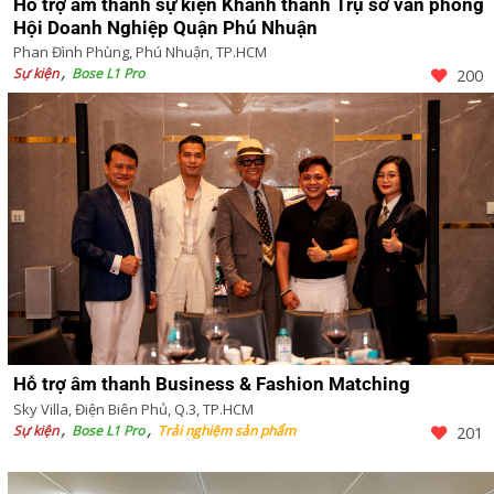
Hỗ trợ âm thanh sự kiện Khánh thành Trụ sở văn phòng
Hội Doanh Nghiệp Quận Phú Nhuận
Phan Đình Phùng, Phú Nhuận, TP.HCM
Sự kiện
Bose L1 Pro
200
Hỗ trợ âm thanh Business & Fashion Matching
Sky Villa, Điện Biên Phủ, Q.3, TP.HCM
Sự kiện
Bose L1 Pro
Trải nghiệm sản phẩm
201