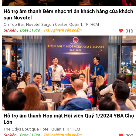
Hỗ trợ âm thanh Đêm nhạc tri ân khách hàng của khách
sạn Novotel
On Top Bar, Novotel Saigon Center, Quận 1, TP. HCM
Sự kiện
Bose L1 Pro
Trải nghiệm sản phẩm
318
Hỗ trợ âm thanh Họp mặt Hội viên Quý 1/2024 YBA Chợ
Lớn
The Odys Boutique Hotel, Quận 1, TP.HCM
Sự kiện
Bose L1 Pro
Trải nghiệm sản phẩm
200