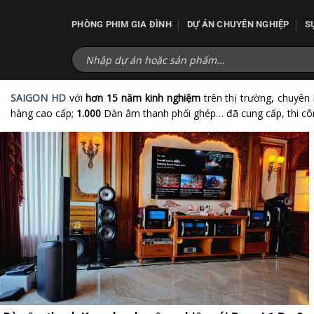
Bỏ
qua
PHÒNG PHIM GIA ĐÌNH
DỰ ÁN CHUYÊN NGHIỆP
S
nội
dung
SAIGON HD
với
hơn 15 năm kinh nghiệm
trên thị trường, chuyên
hàng cao cấp;
1.000
Dàn âm thanh phối ghép… đã cung cấp, thi côn