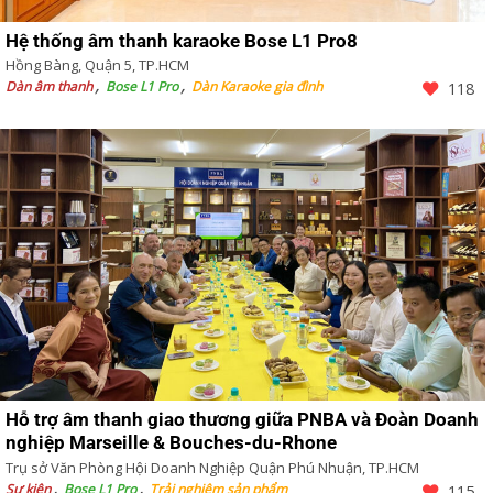
Hệ thống âm thanh karaoke Bose L1 Pro8
Hồng Bàng, Quận 5, TP.HCM
Dàn âm thanh
Bose L1 Pro
Dàn Karaoke gia đình
118
Hỗ trợ âm thanh giao thương giữa PNBA và Đoàn Doanh
nghiệp Marseille & Bouches-du-Rhone
Trụ sở Văn Phòng Hội Doanh Nghiệp Quận Phú Nhuận, TP.HCM
Sự kiện
Bose L1 Pro
Trải nghiệm sản phẩm
115