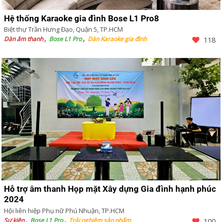
Hệ thống Karaoke gia đình Bose L1 Pro8
Biệt thự Trần Hưng Đạo, Quận 5, TP.HCM
Dàn âm thanh
Bose L1 Pro
Dàn Karaoke gia đình
118
Hỗ trợ âm thanh Họp mặt Xây dựng Gia đình hạnh phúc
2024
Hội liên hiệp Phụ nữ Phú Nhuận, TP.HCM
Sự kiện
Bose L1 Pro
Trải nghiệm sản phẩm
100