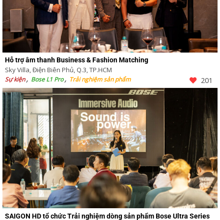
Hỗ trợ âm thanh Business & Fashion Matching
Sky Villa, Điện Biên Phủ, Q.3, TP.HCM
Sự kiện
Bose L1 Pro
Trải nghiệm sản phẩm
201
SAIGON HD tổ chức Trải nghiệm dòng sản phẩm Bose Ultra Series