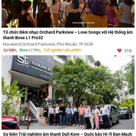
Tổ chức Đêm nhạc Orchard Parkview – Love Songs với Hệ thống âm
thanh Bose L1 Pro32
Novaland Orchard Parkview, Phú Nhuận, TP.HCM
Sự kiện
Bose L1 Pro
Trải nghiệm sản phẩm
318
Sự kiện Trải nghiệm âm thanh Dali Kore – Quốc bảo Hi-fi Đan Mạch