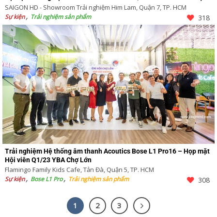
SAIGON HD - Showroom Trải nghiệm Him Lam, Quận 7, TP. HCM
Sự kiện
Trải nghiệm sản phẩm
318
Trải nghiệm Hệ thống âm thanh Acoutics Bose L1 Pro16 – Họp mặt
Hội viên Q1/23 YBA Chợ Lớn
Flamingo Family Kids Cafe, Tản Đà, Quận 5, TP. HCM
Sự kiện
Bose L1 Pro
Trải nghiệm sản phẩm
308
1
2
3