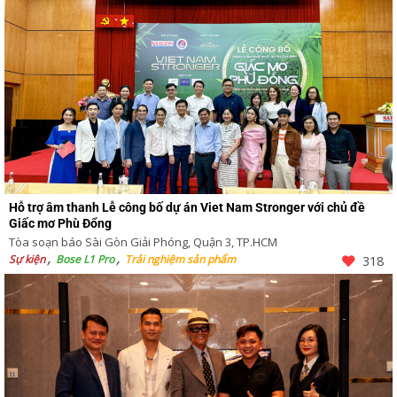
Hỗ trợ âm thanh Lễ công bố dự án Viet Nam Stronger với chủ đề
Giấc mơ Phù Đổng
Tòa soạn báo Sài Gòn Giải Phóng, Quận 3, TP.HCM
Sự kiện
Bose L1 Pro
Trải nghiệm sản phẩm
318