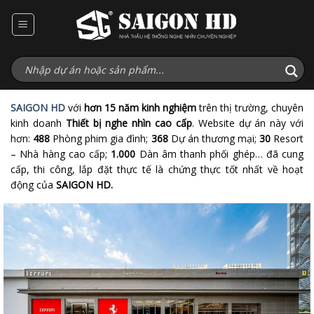
Bỏ
qua
nội
dung
SAIGON HD
với
hơn 15 năm kinh nghiệm
trên thị trường, chuyên
kinh doanh
Thiết bị nghe nhìn cao cấp
. Website dự án này với
hơn:
488
Phòng phim gia đình;
368
Dự án thương mại;
30
Resort
– Nhà hàng cao cấp;
1.000
Dàn âm thanh phối ghép… đã cung
cấp, thi công, lắp đặt thực tế là chứng thực tốt nhất về hoạt
động của
SAIGON HD.