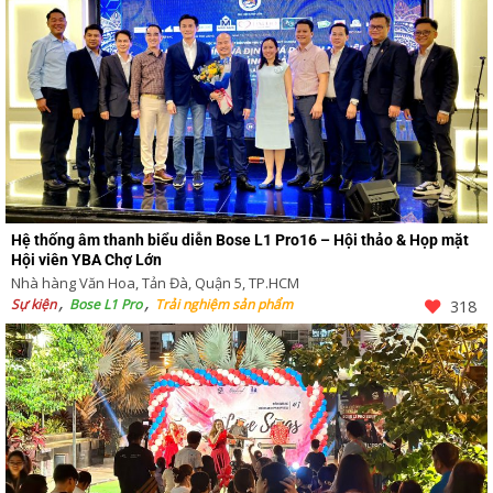
Hệ thống âm thanh biểu diễn Bose L1 Pro16 – Hội thảo & Họp mặt
Hội viên YBA Chợ Lớn
Nhà hàng Văn Hoa, Tản Đà, Quận 5, TP.HCM
Sự kiện
Bose L1 Pro
Trải nghiệm sản phẩm
318