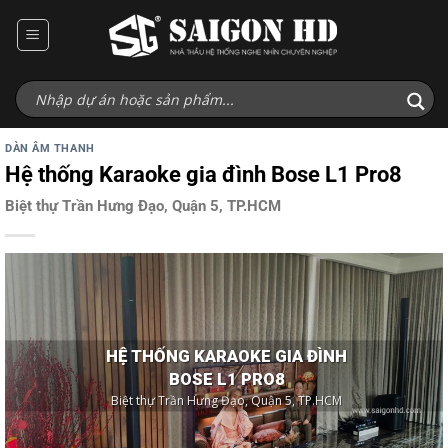
Bỏ
qua
nội
dung
DÀN ÂM THANH
Hệ thống Karaoke gia đình Bose L1 Pro8
Biệt thự Trần Hưng Đạo, Quận 5, TP.HCM
HỆ THỐNG KARAOKE GIA ĐÌNH
BOSE L1 PRO8
Biệt thự Trần Hưng Đạo, Quận 5, TP.HCM