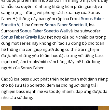
và được phủ lên mình lớp da bò mịn màng ở mặt trên. Đây
là mẫu loa quyến rũ nhưng không kém phần giản dị và
sang trọng – đúng với phong cách xưa nay của Sonus
Faber.Hệ thống này bao gồm cặp loa Front
Sonus Faber
Sonetto V
, 1 loa Center
Sonus Faber Sonetto II
, loa
Surround
Sonus Faber Sonetto Wall
và loa subwoofer
Sonus Faber Gravis II
.Sự kết hợp của bộ 4 chiếc loa trong
cùng một series này không chỉ tạo sự đồng bộ cho toàn
hệ thống mà còn giúp người dùng có thể trải nghiệm
được hết những yếu tố âm học đặc trưng với tiếng bass
mạnh mẽ, âm treble/mid trầm bổng đầy mê hoặc lòng
người của Sonus Faber.
Các củ loa bass được phát triển hoàn toàn mới dành riêng
cho bộ sưu tập Sonetto, đem lại cho người dùng trải
nghiệm bass mạnh mẽ và tốc độ nhanh, đáp ứng được đa
nhu cầu sử dụng.