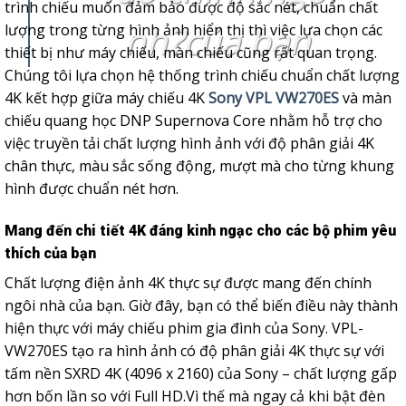
trình chiếu muốn đảm bảo được độ sắc nét, chuẩn chất
nh?của bạn
lượng trong từng hình ảnh hiển thị thì việc lựa chọn các
thiết bị như máy chiếu, màn chiếu cũng rất quan trọng.
Chúng tôi lựa chọn hệ thống trình chiếu chuẩn chất lượng
4K kết hợp giữa máy chiếu 4K
Sony VPL VW270ES
và màn
chiếu quang học DNP Supernova Core nhằm hỗ trợ cho
việc truyền tải chất lượng hình ảnh với độ phân giải 4K
chân thực, màu sắc sống động, mượt mà cho từng khung
hình được chuẩn nét hơn.
Mang đến chi tiết 4K đáng kinh ngạc cho các bộ phim yêu
thích của bạn
Chất lượng điện ảnh 4K thực sự được mang đến chính
ngôi nhà của bạn. Giờ đây, bạn có thể biến điều này thành
hiện thực với máy chiếu phim gia đình của Sony. VPL-
VW270ES tạo ra hình ảnh có độ phân giải 4K thực sự với
tấm nền SXRD 4K (4096 x 2160) của Sony – chất lượng gấp
hơn bốn lần so với Full HD.Vì thế mà ngay cả khi bật đèn