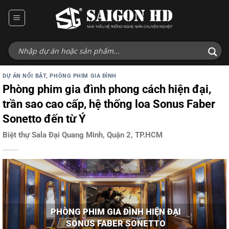
Bỏ
qua
nội
dung
DỰ ÁN NỔI BẬT
,
PHÒNG PHIM GIA ĐÌNH
Phòng phim gia đình phong cách hiện đại,
trần sao cao cấp, hệ thống loa Sonus Faber
Sonetto đến từ Ý
Biệt thự Sala Đại Quang Minh, Quận 2, TP.HCM
PHÒNG PHIM GIA ĐÌNH HIỆN ĐẠI
SONUS FABER SONETTO