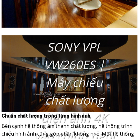
SONY VPL
VW260ES |
Máy chiếu
chất lượng
điện ảnh 4K
Chuẩn chất lượng trong từng hình ảnh
Bên cạnh hệ thống âm thanh chất lượng, hệ thống trình
vào chính ngôi
chiếu hình ảnh cũng góp phần không nhỏ. Một hệ thống