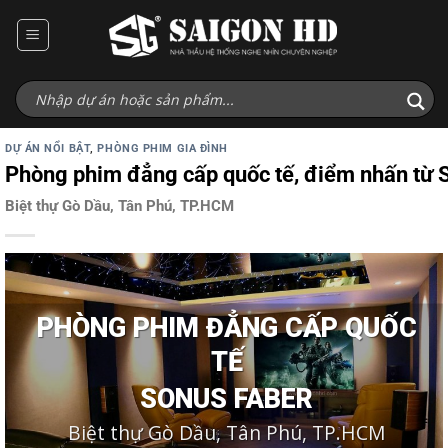
Bỏ
qua
nội
dung
DỰ ÁN NỔI BẬT
,
PHÒNG PHIM GIA ĐÌNH
Phòng phim đẳng cấp quốc tế, điểm nhấn từ S
Biệt thự Gò Dầu, Tân Phú, TP.HCM
PHÒNG PHIM ĐẲNG CẤP QUỐC
TẾ
SONUS FABER
Biệt thự Gò Dầu, Tân Phú, TP.HCM