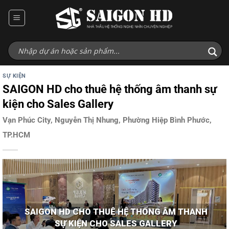
Bỏ
qua
nội
dung
SỰ KIỆN
SAIGON HD cho thuê hệ thống âm thanh sự
kiện cho Sales Gallery
Vạn Phúc City, Nguyễn Thị Nhung, Phường Hiệp Bình Phước,
TP.HCM
SAIGON HD CHO THUÊ HỆ THỐNG ÂM THANH
SỰ KIỆN CHO SALES GALLERY