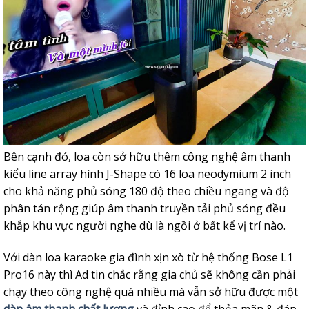
Bên cạnh đó, loa còn sở hữu thêm công nghệ âm thanh
kiểu line array hình J-Shape có 16 loa neodymium 2 inch
cho khả năng phủ sóng 180 độ theo chiều ngang và độ
phân tán rộng giúp âm thanh truyền tải phủ sóng đều
khắp khu vực người nghe dù là ngồi ở bất kể vị trí nào.
Với dàn loa karaoke gia đình xịn xò từ hệ thống Bose L1
Pro16 này thì Ad tin chắc rằng gia chủ sẽ không cần phải
chạy theo công nghệ quá nhiều mà vẫn sở hữu được một
dàn âm thanh chất lượng
và đỉnh cao để thỏa mãn & đáp