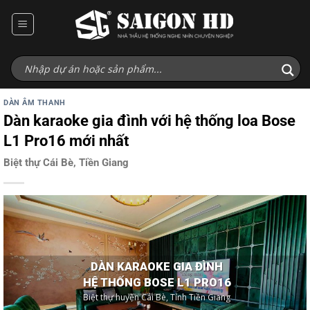
Bỏ
qua
nội
dung
DÀN ÂM THANH
Dàn karaoke gia đình với hệ thống loa Bose
L1 Pro16 mới nhất
Biệt thự Cái Bè, Tiền Giang
DÀN KARAOKE GIA ĐÌNH
HỆ THỐNG BOSE L1 PRO16
Biệt thự huyện Cái Bè, Tỉnh Tiền Giang