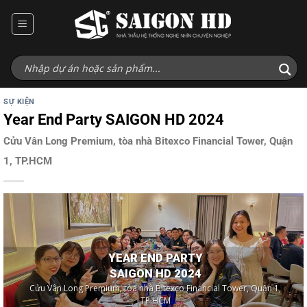
Bỏ
qua
nội
dung
SỰ KIỆN
Year End Party SAIGON HD 2024
Cửu Vân Long Premium, tòa nhà Bitexco Financial Tower, Quận
1, TP.HCM
YEAR END PARTY
SAIGON HD 2024
Cửu Vân Long Premium, tòa nhà Bitexco Financial Tower, Quận 1,
TP.HCM