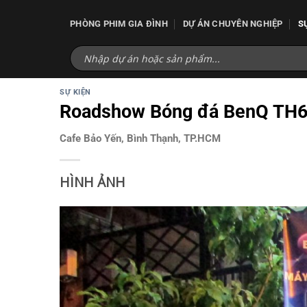
Bỏ
qua
PHÒNG PHIM GIA ĐÌNH
DỰ ÁN CHUYÊN NGHIỆP
S
nội
dung
SỰ KIỆN
Roadshow Bóng đá BenQ TH6
Cafe Bảo Yến, Bình Thạnh, TP.HCM
HÌNH ẢNH