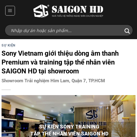
Bỏ
qua
nội
dung
SỰ KIỆN
Sony Vietnam giới thiệu dòng âm thanh
Premium và training tập thể nhân viên
SAIGON HD tại showroom
Showroom Trải nghiệm Him Lam, Quận 7, TP.HCM
SỰ KIỆN SONY TRAINING
TẬP THỂ NHÂN VIÊN SAIGON HD