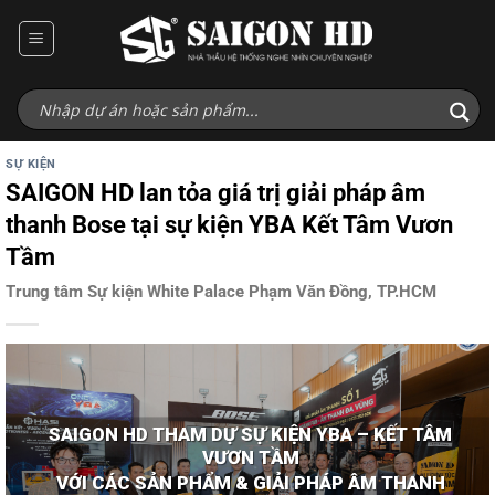
Bỏ
qua
nội
dung
SỰ KIỆN
SAIGON HD lan tỏa giá trị giải pháp âm
thanh Bose tại sự kiện YBA Kết Tâm Vươn
Tầm
Trung tâm Sự kiện White Palace Phạm Văn Đồng, TP.HCM
SAIGON HD THAM DỰ SỰ KIỆN YBA – KẾT TÂM
VƯƠN TẦM
VỚI CÁC SẢN PHẨM & GIẢI PHÁP ÂM THANH