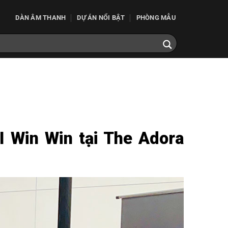
DÀN ÂM THANH
DỰ ÁN NỔI BẬT
PHÒNG MẪU
I Win Win tại The Adora