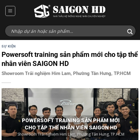
Bỏ
qua
nội
dung
SỰ KIỆN
Powersoft training sản phẩm mới cho tập thể
nhân viên SAIGON HD
Showroom Trải nghiệm Him Lam, Phường Tân Hưng, TP.HCM
POWERSOFT TRAINING SẢN PHẨM MỚI
CHO TẬP THỂ NHÂN VIÊN SAIGON HD
Showroom Trải nghiệm Him Lam, Phường Tân Hưng, TP.HCM