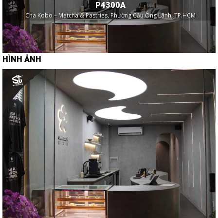
P4300A
Cha Kobo – Matcha & Pastries, Phường Cầu Ông Lãnh, TP.HCM
HÌNH ẢNH