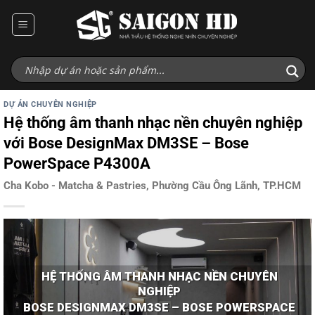
Bỏ
qua
nội
dung
DỰ ÁN CHUYÊN NGHIỆP
Hệ thống âm thanh nhạc nền chuyên nghiệp
với Bose DesignMax DM3SE – Bose
PowerSpace P4300A
Cha Kobo - Matcha & Pastries, Phường Cầu Ông Lãnh, TP.HCM
HỆ THỐNG ÂM THANH NHẠC NỀN CHUYÊN
NGHIỆP
BOSE DESIGNMAX DM3SE – BOSE POWERSPACE