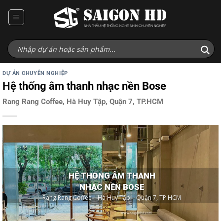
Bỏ
qua
nội
dung
DỰ ÁN CHUYÊN NGHIỆP
Hệ thống âm thanh nhạc nền Bose
Rang Rang Coffee, Hà Huy Tập, Quận 7, TP.HCM
HỆ THỐNG ÂM THANH
NHẠC NỀN BOSE
Rang Rang Coffee – Hà Huy Tập – Quận 7, TP.HCM