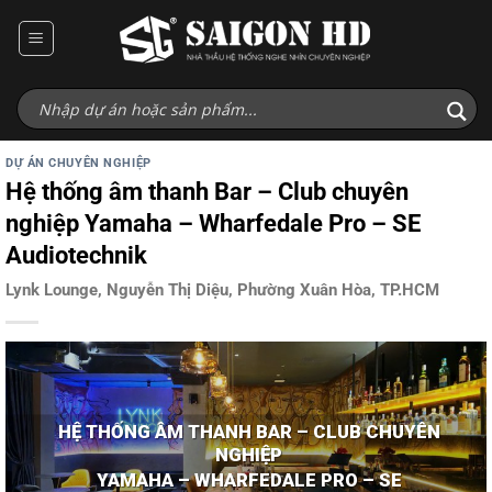
Bỏ
qua
nội
dung
DỰ ÁN CHUYÊN NGHIỆP
Hệ thống âm thanh Bar – Club chuyên
nghiệp Yamaha – Wharfedale Pro – SE
Audiotechnik
Lynk Lounge, Nguyễn Thị Diệu, Phường Xuân Hòa, TP.HCM
HỆ THỐNG ÂM THANH BAR – CLUB CHUYÊN
NGHIỆP
YAMAHA – WHARFEDALE PRO – SE