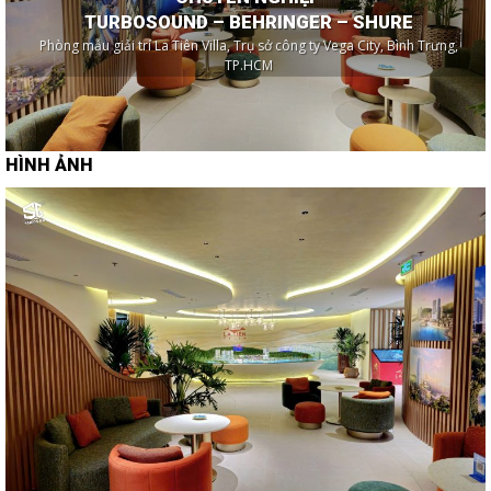
TURBOSOUND – BEHRINGER – SHURE
Phòng mẫu giải trí La Tiên Villa, Trụ sở công ty Vega City, Bình Trưng,
TP.HCM
HÌNH ẢNH