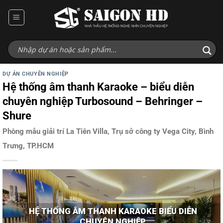
Bỏ
qua
nội
dung
DỰ ÁN CHUYÊN NGHIỆP
Hệ thống âm thanh Karaoke – biểu diễn
chuyên nghiệp Turbosound – Behringer –
Shure
Phòng mẫu giải trí La Tiên Villa, Trụ sở công ty Vega City, Bình
Trưng, TP.HCM
HỆ THỐNG ÂM THANH KARAOKE BIỂU DIỄN
CHUYÊN NGHIỆP