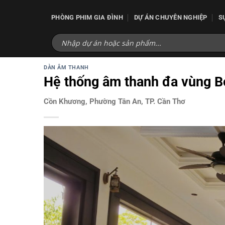
Bỏ
qua
PHÒNG PHIM GIA ĐÌNH
DỰ ÁN CHUYÊN NGHIỆP
S
nội
dung
DÀN ÂM THANH
Hệ thống âm thanh đa vùng B
Cồn Khương, Phường Tân An, TP. Cần Thơ