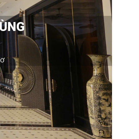
VÙNG
hơ