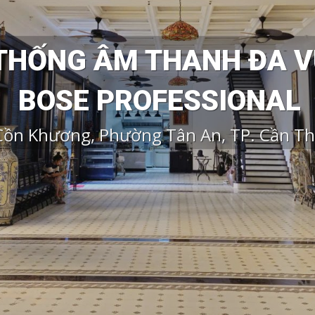
THỐNG ÂM THANH ĐA 
BOSE PROFESSIONAL
Cồn Khương, Phường Tân An, TP. Cần T