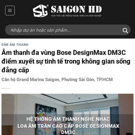
Bỏ
qua
nội
dung
DÀN ÂM THANH
Âm thanh đa vùng Bose DesignMax DM3C
điểm xuyết sự tinh tế trong không gian sống
đẳng cấp
Căn hộ Grand Marina Saigon, Phường Sài Gòn, TP.HCM
HỆ THỐNG ÂM THANH NGHE NHẠC
LOA ÂM TRẦN CAO CẤP BOSE DESIGNMAX
DM3C