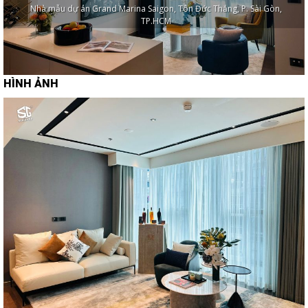
Nhà mẫu dự án Grand Marina Saigon, Tôn Đức Thắng, P. Sài Gòn,
TP.HCM
HÌNH ẢNH