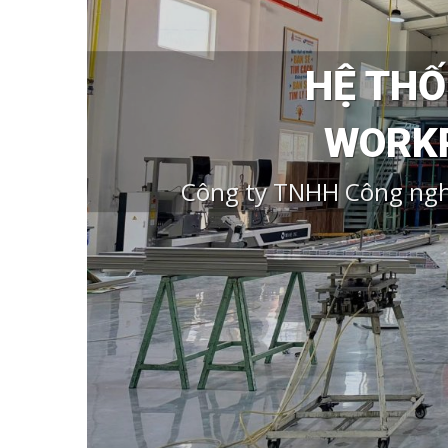
HỆ TH
WORKP
Công ty TNHH Công ngh