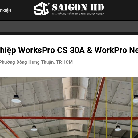
Ự KIỆN
ghiệp WorksPro CS 30A & WorkPro N
, Phường Đông Hưng Thuận, TP.HCM