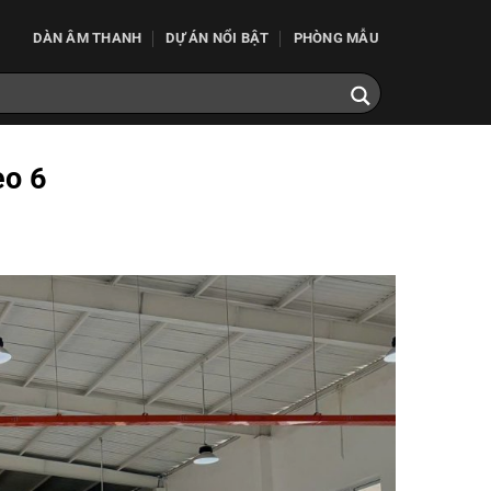
DÀN ÂM THANH
DỰ ÁN NỔI BẬT
PHÒNG MẪU
eo 6