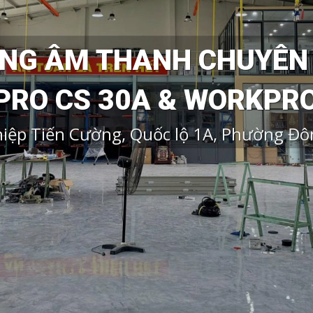
ỐNG ÂM THANH CHUYÊN
RO CS 30A & WORKPRO
iệp Tiến Cường, Quốc lộ 1A, Phường Đ