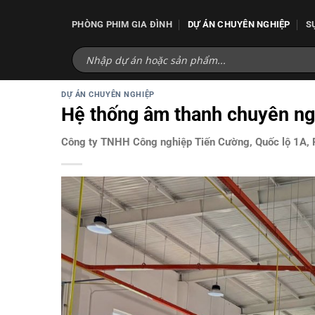
Bỏ
qua
PHÒNG PHIM GIA ĐÌNH
DỰ ÁN CHUYÊN NGHIỆP
S
nội
dung
DỰ ÁN CHUYÊN NGHIỆP
Hệ thống âm thanh chuyên n
Công ty TNHH Công nghiệp Tiến Cường, Quốc lộ 1A