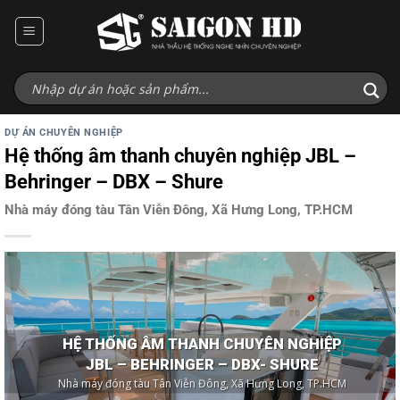
Bỏ
qua
nội
dung
DỰ ÁN CHUYÊN NGHIỆP
Hệ thống âm thanh chuyên nghiệp JBL –
Behringer – DBX – Shure
Nhà máy đóng tàu Tân Viễn Đông, Xã Hưng Long, TP.HCM
HỆ THỐNG ÂM THANH CHUYÊN NGHIỆP
JBL – BEHRINGER – DBX- SHURE
Nhà máy đóng tàu Tân Viễn Đông, Xã Hưng Long, TP.HCM