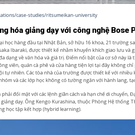
ations/case-studies/ritsumeikan-university
ng hóa giảng dạy với công nghệ Bose 
 học hàng đầu tại Nhật Bản, sở hữu 16 khoa, 21 trường sau
Osaka Ibaraki, được thiết kế nhằm khuyến khích giao lưu và 
 đa dạng về văn hóa và giá trị. Điểm nổi bật của cơ sở này l
g viên, quán cà phê và cửa hàng tiện lợi tại đây không chỉ
hội tự nhiên. Các tòa nhà của trường được thiết kế với nhi
nhóm và các lớp học không có tường ngăn với hành lang, tạo
 phải đối mặt với các lệnh giãn cách và hạn chế di chuyển, 
 giảng dạy. Ông Kengo Kurashina, thuộc Phòng Hệ thống Thô
ng học tập kết hợp (hybrid learning).