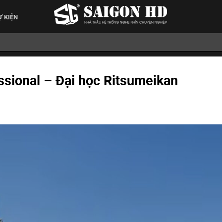
Ự KIỆN
ssional – Đại học Ritsumeikan