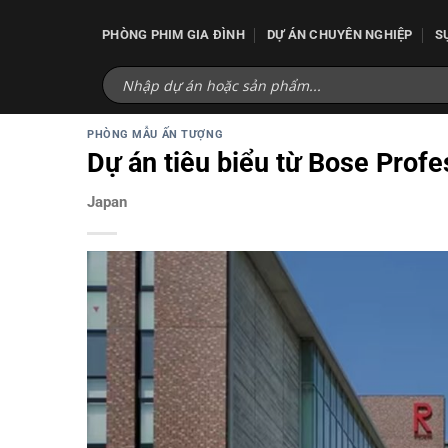
Bỏ
qua
PHÒNG PHIM GIA ĐÌNH
DỰ ÁN CHUYÊN NGHIỆP
S
nội
dung
PHÒNG MẪU ẤN TƯỢNG
Dự án tiêu biểu từ Bose Profe
Japan