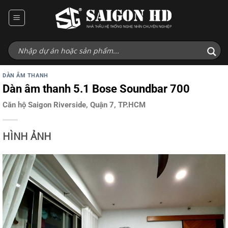
Bỏ
qua
nội
dung
DÀN ÂM THANH
Dàn âm thanh 5.1 Bose Soundbar 700
Căn hộ Saigon Riverside, Quận 7, TP.HCM
HÌNH ẢNH