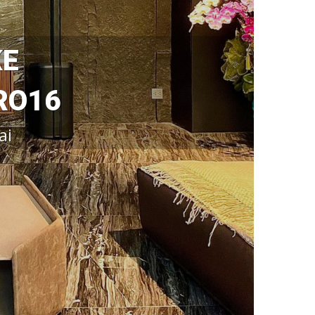
KE
RO16
ai