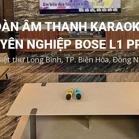
DÀN ÂM THANH KARAO
YÊN NGHIỆP BOSE L1 P
iệt thự Long Bình, TP. Biên Hòa, Đồng N