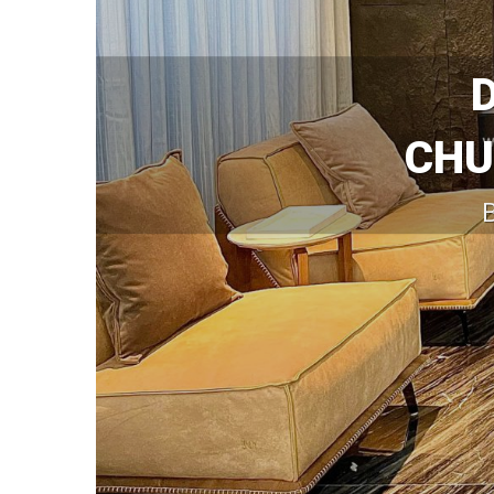
CHU
B