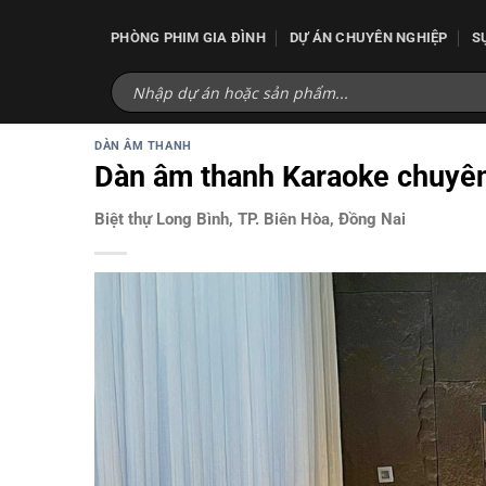
Bỏ
qua
PHÒNG PHIM GIA ĐÌNH
DỰ ÁN CHUYÊN NGHIỆP
S
nội
dung
DÀN ÂM THANH
Dàn âm thanh Karaoke chuyên
Biệt thự Long Bình, TP. Biên Hòa, Đồng Nai