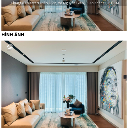
Chung cư Masteri Thảo Điền, Võ Nguyên Giáp, P. An Khánh, TP.HCM
HÌNH ẢNH