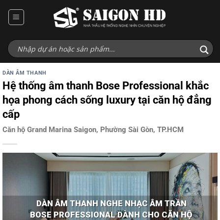
Bỏ
qua
nội
dung
DÀN ÂM THANH
Hệ thống âm thanh Bose Professional khắc
họa phong cách sống luxury tại căn hộ đẳng
cấp
Căn hộ Grand Marina Saigon, Phường Sài Gòn, TP.HCM
DÀN ÂM THANH NGHE NHẠC ÂM TRẦN
BOSE PROFESSIONAL DÀNH CHO CĂN HỘ