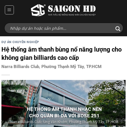
Bỏ
qua
nội
dung
DỰ ÁN CHUYÊN NGHIỆP
Hệ thống âm thanh bùng nổ năng lượng cho
không gian billiards cao cấp
Narra Billiards Club, Phường Thạnh Mỹ Tây, TP.HCM
HỆ THỐNG ÂM THANH NHẠC NỀN
CHO QUÁN BI-DA VỚI BOSE 251
Narra Billiards Club, Ung Văn Khiêm, Phường Thạnh Mỹ Tây, TP.HCM