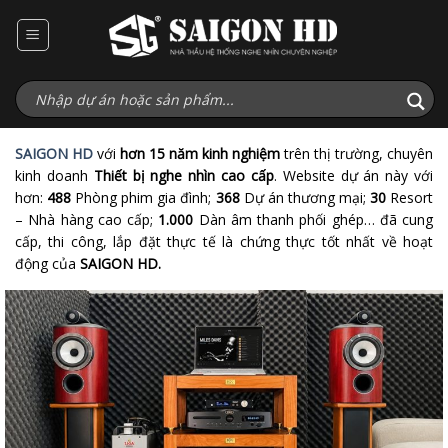
Bỏ
qua
nội
dung
SAIGON HD
với
hơn 15 năm kinh nghiệm
trên thị trường, chuyên
kinh doanh
Thiết bị nghe nhìn cao cấp
. Website dự án này với
hơn:
488
Phòng phim gia đình;
368
Dự án thương mại;
30
Resort
– Nhà hàng cao cấp;
1.000
Dàn âm thanh phối ghép… đã cung
cấp, thi công, lắp đặt thực tế là chứng thực tốt nhất về hoạt
động của
SAIGON HD.