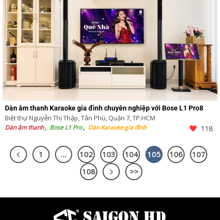
Dàn âm thanh Karaoke gia đình chuyên nghiệp với Bose L1 Pro8
Biệt thự Nguyễn Thị Thập, Tân Phú, Quận 7, TP.HCM
Dàn âm thanh
Bose L1 Pro
Dàn Karaoke gia đình
118
1
…
102
103
104
105
106
107
108
>>