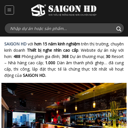
Bỏ
qua
nội
dung
SAIGON HD
với
hơn 15 năm kinh nghiệm
trên thị trường, chuyên
kinh doanh
Thiết bị nghe nhìn cao cấp
. Website dự án này với
hơn:
488
Phòng phim gia đình;
368
Dự án thương mại;
30
Resort
– Nhà hàng cao cấp;
1.000
Dàn âm thanh phối ghép… đã cung
cấp, thi công, lắp đặt thực tế là chứng thực tốt nhất về hoạt
động của
SAIGON HD.