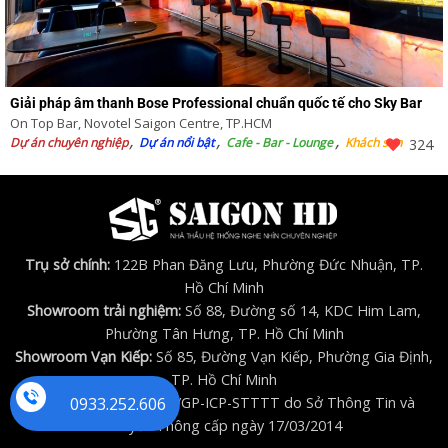
Giải pháp âm thanh Bose Professional chuẩn quốc tế cho Sky Bar
On Top Bar, Novotel Saigon Centre, TP.HCM
Dự án chuyên nghiệp
Dự án nổi bật
Cafe - Bar - Lounge
Khách sạn
324
Trụ sở chính:
122B Phan Đăng Lưu, Phường Đức Nhuận, TP.
Hồ Chí Minh
Showroom trải nghiệm:
Số 88, Đường số 14, KDC Him Lam,
Phường Tân Hưng, TP. Hồ Chí Minh
Showroom Vạn Kiếp:
Số 85, Đường Vạn Kiếp, Phường Gia Định,
TP. Hồ Chí Minh
0933.252.606
Giấy phép (ICP)
số 17/GP-ICP-STTTT do Sở Thông Tin và
Truyền Thông cấp ngày 17/03/2014